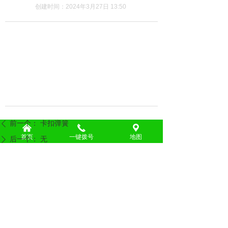
创建时间：
2024年3月27日
13:50
前一个：
卡扣弹簧
ꄴ
낀
끅
끇
首页
一键拨号
地图
后一个：
无
ꄲ
Copyright © 2023 江苏青坡精密五金弹簧有限公司