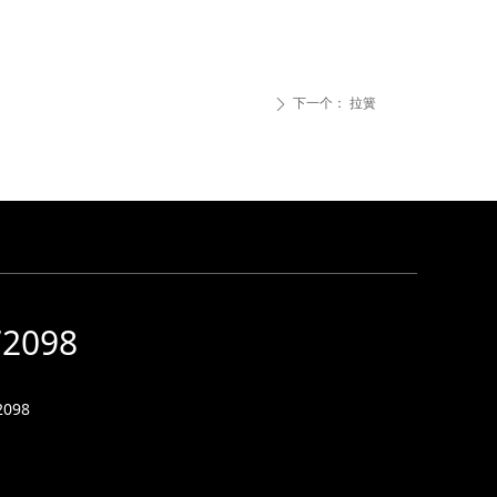
下一个：
拉簧
ꄲ
72098
098