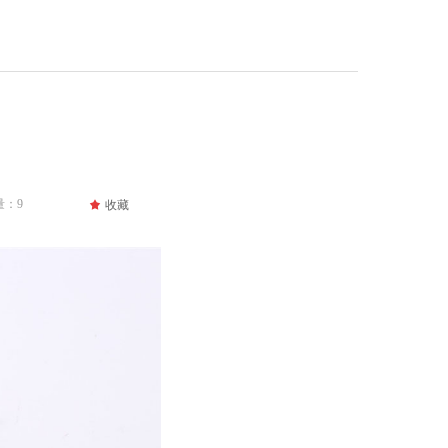
量：
9
끄
收藏