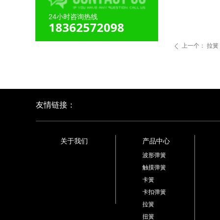
24小时咨询热线
18362572098
上一个：
拉簧
ꄴ
友情链接：
关于我们
产品中心
波形弹簧
触摸弹簧
卡簧
卡扣弹簧
拉簧
扭簧